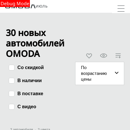
Debug Mode
ИЮЛЬ
30 новых
автомобилей
OMODA
Со скидкой
По
возрастанию
цены
В наличии
В поставке
С видео
Выгода
2 автомобиля
·
2 цвета