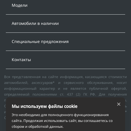
Модели
Автомобили в наличии
Специальные предложения
Контакты
Вся представленная на сайте информация, касающаяся стоимости
автомобилей, аксессуаров* и сервисного обслуживания, носит
информационный характер и не является публичной офертой,
определяемой положениями ст. 437 (2) ГК РФ. Для получения
подробной информации обращайтесь в наши автосалоны.
×
Мы используем файлы cookie
Опубликованная на данном сайте информация может быть
изменена в любое время без предварительного уведомления. *
Это необходимо для полноценного функционирования
Стоимость аксессуаров указана без учета стоимости установки.
сайта. Продолжая использовать сайт, вы соглашаетесь со
© 2026
сбором и обработкой данных.
Политика обработки персональных